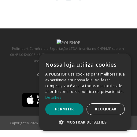
Polimport Comércio e Exportação LTDA, inscrita no CNPJ/MF sob o nº
00.436.042/0008-46, IE 407.458.707.103, com sede na Rua Kanebo, nº 175,
Distrito Industrial, Jundiaí/SP, CEP: 13213-090
Nossa loja utiliza cookies
A POLISHOP usa cookies para melhorar sua
COMPRA 100% SEGURA
(SAIBA MAIS)
experiência em nossa loja. Ao fazer
compras, você aceita todos os cookies de
BAIXE NOSSO APP
acordo com nossa política de privacidade.
Detalhes
PERMITIR
BLOQUEAR
MOSTRAR DETALHES
Copyright © 2026
POLISHOP
ESTRITAMENTE NECESSÁRIOS