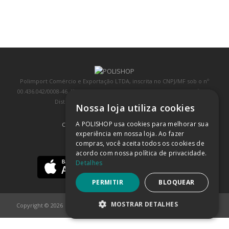
Polimport Comércio e Exportação LTDA, inscrita no CNPJ/MF sob o nº
00.436.042/0008-46, IE 407.458.707.103, com sede na Rua Kanebo, nº 175,
Distrito Industrial, Jundiaí/SP, CEP: 13213-090
Nossa loja utiliza cookies
A POLISHOP usa cookies para melhorar sua
COMPRA 100% SEGURA
(SAIBA MAIS)
experiência em nossa loja. Ao fazer
compras, você aceita todos os cookies de
BAIXE NOSSO APP
acordo com nossa política de privacidade.
Detalhes
PERMITIR
BLOQUEAR
MOSTRAR DETALHES
Copyright © 2026
POLISHOP
ESTRITAMENTE NECESSÁRIOS