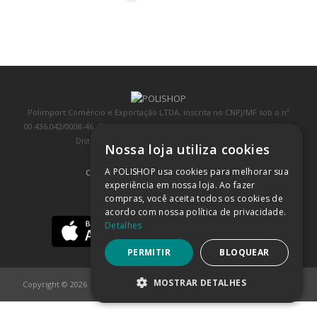
Polimport Comércio e Exportação LTDA, inscrita no CNPJ/MF sob o nº
00.436.042/0008-46, IE 407.458.707.103, com sede na Rua Kanebo, nº 175,
Distrito Industrial, Jundiaí/SP, CEP: 13213-090
Nossa loja utiliza cookies
A POLISHOP usa cookies para melhorar sua
COMPRA 100% SEGURA
(SAIBA MAIS)
experiência em nossa loja. Ao fazer
compras, você aceita todos os cookies de
BAIXE NOSSO APP
acordo com nossa política de privacidade.
Detalhes
PERMITIR
BLOQUEAR
MOSTRAR DETALHES
Copyright © 2026
POLISHOP
ESTRITAMENTE NECESSÁRIOS