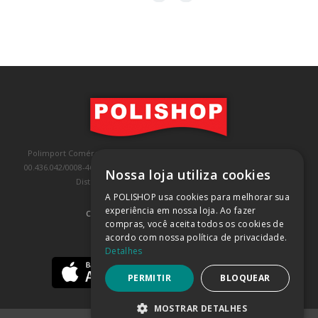
Polimport Comércio e Exportação LTDA, inscrita no CNPJ/MF sob o nº
00.436.042/0008-46, IE 407.458.707.103, com sede na Rua Kanebo, nº 175,
Nossa loja utiliza cookies
Distrito Industrial, Jundiaí/SP, CEP: 13213-090
A POLISHOP usa cookies para melhorar sua
experiência em nossa loja. Ao fazer
COMPRA 100% SEGURA
(SAIBA MAIS)
compras, você aceita todos os cookies de
acordo com nossa política de privacidade.
BAIXE NOSSO APP
Detalhes
PERMITIR
BLOQUEAR
MOSTRAR DETALHES