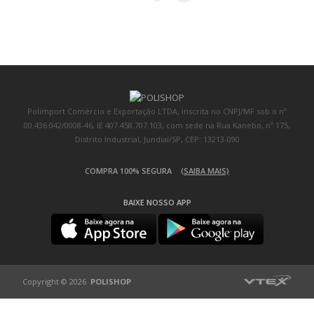
Polimport Comércio e Exportação LTDA, inscrita no CNPJ/MF sob o nº
00.436.042/0008-46, IE 407.458.707.103, com sede na Rua Kanebo, nº 175,
Distrito Industrial, Jundiaí/SP, CEP: 13213-090
COMPRA 100% SEGURA
(SAIBA MAIS)
BAIXE NOSSO APP
Copyright © 2026
POLISHOP