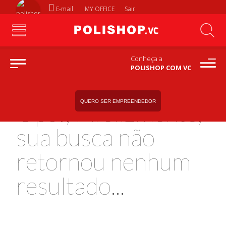
E-mail
MY OFFICE
Sair
Conheça a
POLISHOP COM VC
QUERO SER EMPREENDEDOR
Ops!, Infelizmente,
sua busca não
retornou nenhum
resultado...