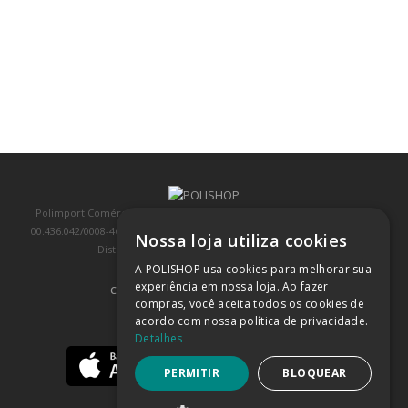
Polimport Comércio e Exportação LTDA, inscrita no CNPJ/MF sob o nº
00.436.042/0008-46, IE 407.458.707.103, com sede na Rua Kanebo, nº 175,
Nossa loja utiliza cookies
Distrito Industrial, Jundiaí/SP, CEP: 13213-090
A POLISHOP usa cookies para melhorar sua
experiência em nossa loja. Ao fazer
COMPRA 100% SEGURA
(SAIBA MAIS)
compras, você aceita todos os cookies de
acordo com nossa política de privacidade.
BAIXE NOSSO APP
Detalhes
PERMITIR
BLOQUEAR