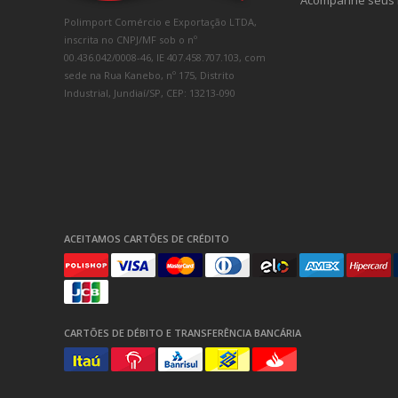
Acompanhe seus 
Polimport Comércio e Exportação LTDA,
inscrita no CNPJ/MF sob o nº
00.436.042/0008-46, IE 407.458.707.103, com
sede na Rua Kanebo, nº 175, Distrito
Industrial, Jundiaí/SP, CEP: 13213-090
ACEITAMOS CARTÕES DE CRÉDITO
CARTÕES DE DÉBITO E TRANSFERÊNCIA BANCÁRIA