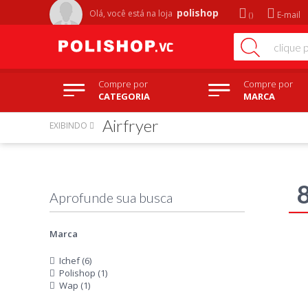
polishop
Olá, você está na
loja
E-mail
Compre por
Compre por
CATEGORIA
MARCA
Airfryer
EXIBINDO
Marca
Ichef (6)
Polishop (1)
Wap (1)