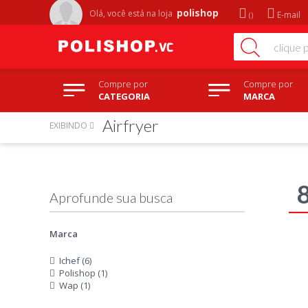
polishop
Olá, você está na
loja
E-mail
Compre por
Compre por
CATEGORIA
MARCA
Airfryer
EXIBINDO
Marca
Ichef (6)
Polishop (1)
Wap (1)