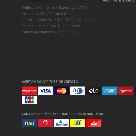
Acompanhe seus 
Polimport Comércio e Exportação LTDA,
inscrita no CNPJ/MF sob o nº
00.436.042/0008-46, IE 407.458.707.103, com
sede na Rua Kanebo, nº 175, Distrito
Industrial, Jundiaí/SP, CEP: 13213-090
ACEITAMOS CARTÕES DE CRÉDITO
CARTÕES DE DÉBITO E TRANSFERÊNCIA BANCÁRIA