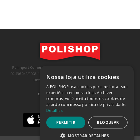
Polimport Comércio e Exportação LTDA, inscrita no CNPJ/MF sob o nº
00.436.042/0008-46, IE 407.458.707.103, com sede na Rua Kanebo, nº 175,
Nossa loja utiliza cookies
Distrito Industrial, Jundiaí/SP, CEP: 13213-090
A POLISHOP usa cookies para melhorar sua
experiência em nossa loja. Ao fazer
COMPRA 100% SEGURA
(SAIBA MAIS)
compras, você aceita todos os cookies de
acordo com nossa política de privacidade.
BAIXE NOSSO APP
Detalhes
PERMITIR
BLOQUEAR
MOSTRAR DETALHES