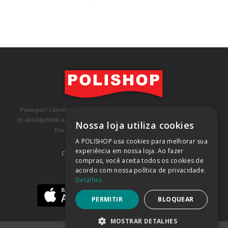
Polimport Comércio e Exportação LTDA, inscrita no CNPJ/MF sob o nº
00.436.042/0008-46, IE 407.458.707.103, com sede na Rua Kanebo, nº 175,
Nossa loja utiliza cookies
Distrito Industrial, Jundiaí/SP, CEP: 13213-090
A POLISHOP usa cookies para melhorar sua
experiência em nossa loja. Ao fazer
COMPRA 100% SEGURA
(SAIBA MAIS)
compras, você aceita todos os cookies de
acordo com nossa política de privacidade.
BAIXE NOSSO APP
Detalhes
PERMITIR
BLOQUEAR
MOSTRAR DETALHES