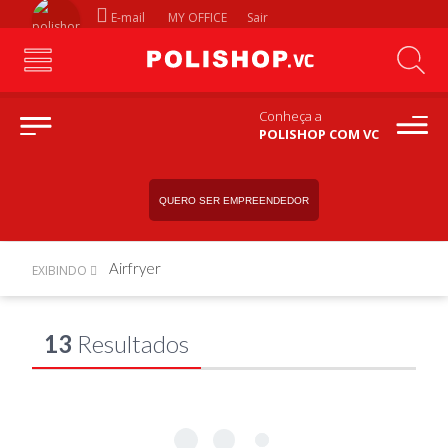
E-mail
MY OFFICE
Sair
Conheça a
POLISHOP COM VC
QUERO SER EMPREENDEDOR
Airfryer
EXIBINDO
13
Resultados