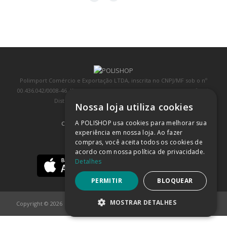
Polimport Comércio e Exportação LTDA, inscrita no CNPJ/MF sob o nº
00.436.042/0008-46, IE 407.458.707.103, com sede na Rua Kanebo, nº 175,
Distrito Industrial, Jundiaí/SP, CEP: 13213-090
Nossa loja utiliza cookies
A POLISHOP usa cookies para melhorar sua
COMPRA 100% SEGURA
(SAIBA MAIS)
experiência em nossa loja. Ao fazer
compras, você aceita todos os cookies de
BAIXE NOSSO APP
acordo com nossa política de privacidade.
Detalhes
PERMITIR
BLOQUEAR
MOSTRAR DETALHES
Copyright © 2026
POLISHOP
ESTRITAMENTE NECESSÁRIOS