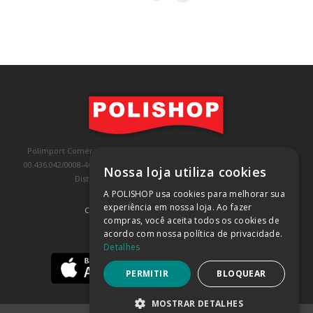
Polimport Comércio e Exportação LTDA, inscrita no CNPJ/MF sob o nº
00.436.042/0008-46, IE 407.458.707.103, com sede na Rua Kanebo, nº 175,
Nossa loja utiliza cookies
Distrito Industrial, Jundiaí/SP, CEP: 13213-090
A POLISHOP usa cookies para melhorar sua
experiência em nossa loja. Ao fazer
COMPRA 100% SEGURA
(SAIBA MAIS)
compras, você aceita todos os cookies de
acordo com nossa política de privacidade.
BAIXE NOSSO APP
Detalhes
PERMITIR
BLOQUEAR
MOSTRAR DETALHES