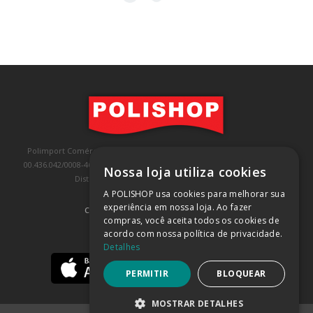
Polimport Comércio e Exportação LTDA, inscrita no CNPJ/MF sob o nº
00.436.042/0008-46, IE 407.458.707.103, com sede na Rua Kanebo, nº 175,
Nossa loja utiliza cookies
Distrito Industrial, Jundiaí/SP, CEP: 13213-090
A POLISHOP usa cookies para melhorar sua
experiência em nossa loja. Ao fazer
COMPRA 100% SEGURA
(SAIBA MAIS)
compras, você aceita todos os cookies de
acordo com nossa política de privacidade.
BAIXE NOSSO APP
Detalhes
PERMITIR
BLOQUEAR
MOSTRAR DETALHES