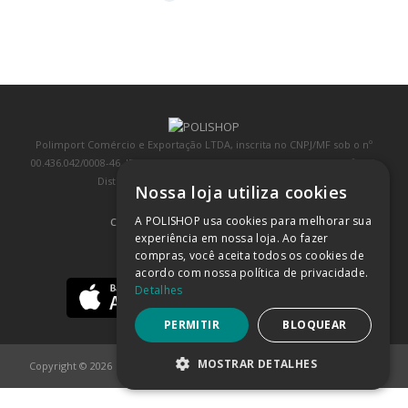
Polimport Comércio e Exportação LTDA, inscrita no CNPJ/MF sob o nº
00.436.042/0008-46, IE 407.458.707.103, com sede na Rua Kanebo, nº 175,
Distrito Industrial, Jundiaí/SP, CEP: 13213-090
Nossa loja utiliza cookies
A POLISHOP usa cookies para melhorar sua
COMPRA 100% SEGURA
(SAIBA MAIS)
experiência em nossa loja. Ao fazer
compras, você aceita todos os cookies de
BAIXE NOSSO APP
acordo com nossa política de privacidade.
Detalhes
PERMITIR
BLOQUEAR
MOSTRAR DETALHES
Copyright © 2026
POLISHOP
ESTRITAMENTE NECESSÁRIOS