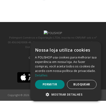
Polimport Comércio e Exportação LTDA, inscrita no CNPJ/MF sob o nº
00.436.042/0008-46, IE 407.458.707.103, com sede na Rua Kanebo, nº 175,
Distrito Industrial, Jundiaí/SP, CEP: 13213-090
Nossa loja utiliza cookies
A POLISHOP usa cookies para melhorar sua
COMPRA 100% SEGURA
(SAIBA MAIS)
experiência em nossa loja. Ao fazer
compras, você aceita todos os cookies de
BAIXE NOSSO APP
acordo com nossa política de privacidade.
Detalhes
PERMITIR
BLOQUEAR
MOSTRAR DETALHES
Copyright © 2026
POLISHOP
ESTRITAMENTE NECESSÁRIOS