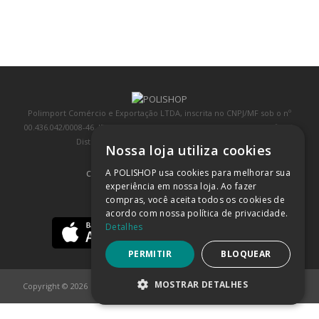
Polimport Comércio e Exportação LTDA, inscrita no CNPJ/MF sob o nº
00.436.042/0008-46, IE 407.458.707.103, com sede na Rua Kanebo, nº 175,
Distrito Industrial, Jundiaí/SP, CEP: 13213-090
Nossa loja utiliza cookies
A POLISHOP usa cookies para melhorar sua
COMPRA 100% SEGURA
(SAIBA MAIS)
experiência em nossa loja. Ao fazer
compras, você aceita todos os cookies de
BAIXE NOSSO APP
acordo com nossa política de privacidade.
Detalhes
PERMITIR
BLOQUEAR
MOSTRAR DETALHES
Copyright © 2026
POLISHOP
ESTRITAMENTE NECESSÁRIOS