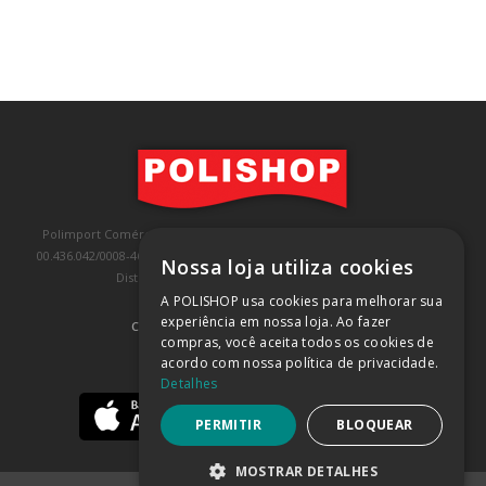
Polimport Comércio e Exportação LTDA, inscrita no CNPJ/MF sob o nº
00.436.042/0008-46, IE 407.458.707.103, com sede na Rua Kanebo, nº 175,
Nossa loja utiliza cookies
Distrito Industrial, Jundiaí/SP, CEP: 13213-090
A POLISHOP usa cookies para melhorar sua
experiência em nossa loja. Ao fazer
COMPRA 100% SEGURA
(SAIBA MAIS)
compras, você aceita todos os cookies de
acordo com nossa política de privacidade.
BAIXE NOSSO APP
Detalhes
PERMITIR
BLOQUEAR
MOSTRAR DETALHES