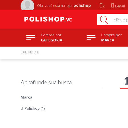
polishop
Olá, você está na
loja
E-mail
Compre por
Compre por
CATEGORIA
MARCA
EXIBINDO
Marca
Polishop (1)