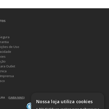
TEIS
Segura
rantia
ições de Uso
vacidade
kies
ução
ara Outlet
cnica
 Imprensa
sco
GURA
(SAIBA MAIS)
Nossa loja utiliza cookies