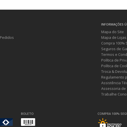
INFORMAÇÕES Ú
Mapa do Site
Pedidos
Mapa de Lojas
Compra 100% 
Seguros de Ga
Termos e Cond
Política de Pri
Política de Coo
Troca & Devol
Regulamento p
Assistência Té
Assessoria de
Trabalhe Cono
BOLETO
COMPRA 100% SE