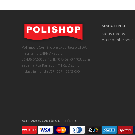
MINHA CONTA
Meus Dados
Acompanhe seus 
Polimport Comércio e Exportação LTDA,
inscrita no CNPJ/MF sob o nº
00.436.042/0008-46, IE 407.458.707.103, com
sede na Rua Kanebo, nº 175, Distrito
Industrial, Jundiaí/SP, CEP: 13213-090
ACEITAMOS CARTÕES DE CRÉDITO