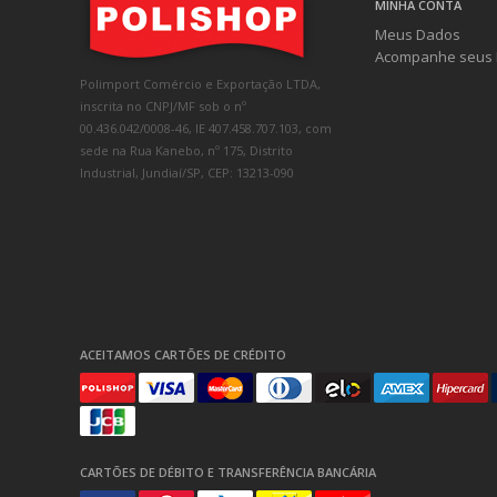
MINHA CONTA
Meus Dados
Acompanhe seus 
Polimport Comércio e Exportação LTDA,
inscrita no CNPJ/MF sob o nº
00.436.042/0008-46, IE 407.458.707.103, com
sede na Rua Kanebo, nº 175, Distrito
Industrial, Jundiaí/SP, CEP: 13213-090
ACEITAMOS CARTÕES DE CRÉDITO
CARTÕES DE DÉBITO E TRANSFERÊNCIA BANCÁRIA