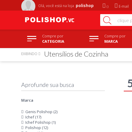
polishop
Olá, você está na
loja
E-mail
Compre por
Compre por
CATEGORIA
MARCA
Utensílios de Cozinha
EXIBINDO
Marca
Genis Polishop (2)
Ichef (17)
Ichef Polishop (1)
Polishop (12)