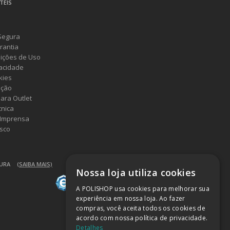
TEIS
Segura
rantia
ições de Uso
vacidade
kies
ução
ara Outlet
cnica
 Imprensa
sco
GURA
(SAIBA MAIS)
Nossa loja utiliza cookies
A POLISHOP usa cookies para melhorar sua
experiência em nossa loja. Ao fazer
compras, você aceita todos os cookies de
acordo com nossa política de privacidade.
Detalhes