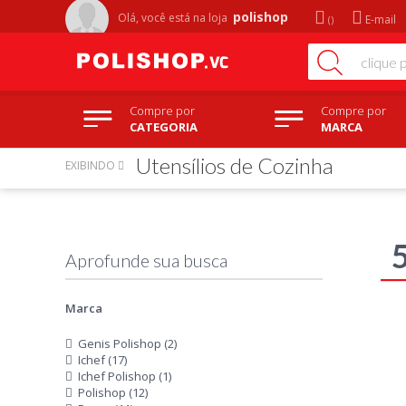
polishop
Olá, você está na
loja
E-mail
Compre por
Compre por
CATEGORIA
MARCA
Utensílios de Cozinha
EXIBINDO
Marca
Genis Polishop (2)
Ichef (17)
Ichef Polishop (1)
Polishop (12)