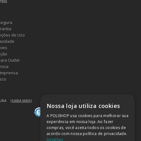
TEIS
Segura
rantia
ições de Uso
vacidade
kies
ução
ara Outlet
cnica
 Imprensa
sco
GURA
(SAIBA MAIS)
Nossa loja utiliza cookies
A POLISHOP usa cookies para melhorar sua
experiência em nossa loja. Ao fazer
compras, você aceita todos os cookies de
acordo com nossa política de privacidade.
Detalhes