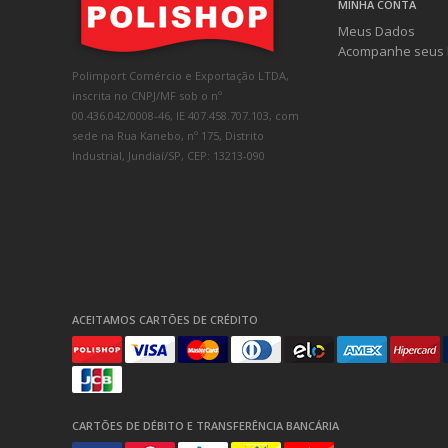
MINHA CONTA
Meus Dados
Acompanhe seus 
Polimport Comércio e Exportação LTDA,
inscrita no CNPJ/MF sob o nº
00.436.042/0008-46, IE 407.458.707.103, com
sede na Rua Kanebo, nº 175, Distrito
Industrial, Jundiaí/SP, CEP: 13213-090
ACEITAMOS CARTÕES DE CRÉDITO
CARTÕES DE DÉBITO E TRANSFERÊNCIA BANCÁRIA