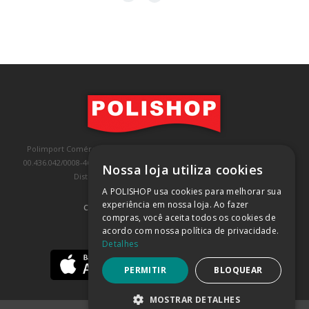
Polimport Comércio e Exportação LTDA, inscrita no CNPJ/MF sob o nº
00.436.042/0008-46, IE 407.458.707.103, com sede na Rua Kanebo, nº 175,
Nossa loja utiliza cookies
Distrito Industrial, Jundiaí/SP, CEP: 13213-090
A POLISHOP usa cookies para melhorar sua
experiência em nossa loja. Ao fazer
COMPRA 100% SEGURA
(SAIBA MAIS)
compras, você aceita todos os cookies de
acordo com nossa política de privacidade.
BAIXE NOSSO APP
Detalhes
PERMITIR
BLOQUEAR
MOSTRAR DETALHES