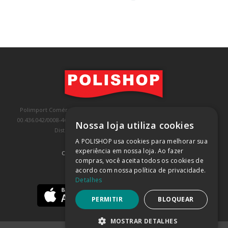
Polimport Comércio e Exportação LTDA, inscrita no CNPJ/MF sob o nº
00.436.042/0008-46, IE 407.458.707.103, com sede na Rua Kanebo, nº 175,
Nossa loja utiliza cookies
Distrito Industrial, Jundiaí/SP, CEP: 13213-090
A POLISHOP usa cookies para melhorar sua
experiência em nossa loja. Ao fazer
COMPRA 100% SEGURA
(SAIBA MAIS)
compras, você aceita todos os cookies de
acordo com nossa política de privacidade.
BAIXE NOSSO APP
Detalhes
PERMITIR
BLOQUEAR
MOSTRAR DETALHES