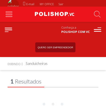
E-mail
MY OFFICE
Sair
Conheça a
POLISHOP COM VC
QUERO SER EMPREENDEDOR
Sanduicheiras
EXIBINDO
1
Resultados