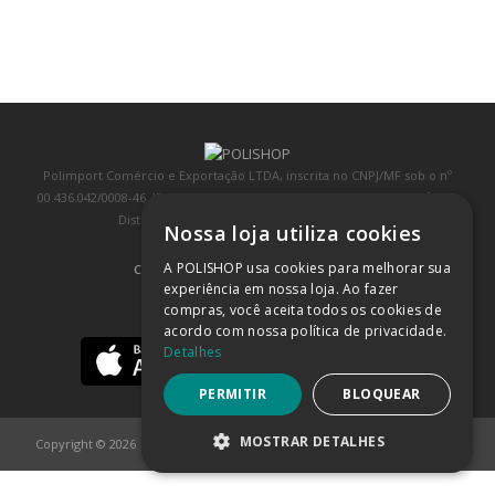
Polimport Comércio e Exportação LTDA, inscrita no CNPJ/MF sob o nº
00.436.042/0008-46, IE 407.458.707.103, com sede na Rua Kanebo, nº 175,
Distrito Industrial, Jundiaí/SP, CEP: 13213-090
Nossa loja utiliza cookies
A POLISHOP usa cookies para melhorar sua
COMPRA 100% SEGURA
(SAIBA MAIS)
experiência em nossa loja. Ao fazer
compras, você aceita todos os cookies de
BAIXE NOSSO APP
acordo com nossa política de privacidade.
Detalhes
PERMITIR
BLOQUEAR
MOSTRAR DETALHES
Copyright © 2026
POLISHOP
ESTRITAMENTE NECESSÁRIOS