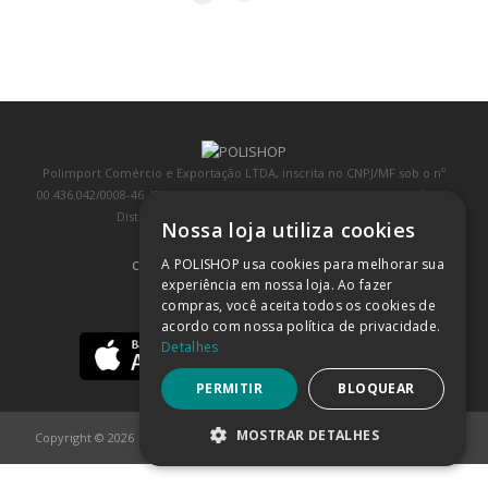
Polimport Comércio e Exportação LTDA, inscrita no CNPJ/MF sob o nº
00.436.042/0008-46, IE 407.458.707.103, com sede na Rua Kanebo, nº 175,
Distrito Industrial, Jundiaí/SP, CEP: 13213-090
Nossa loja utiliza cookies
A POLISHOP usa cookies para melhorar sua
COMPRA 100% SEGURA
(SAIBA MAIS)
experiência em nossa loja. Ao fazer
compras, você aceita todos os cookies de
BAIXE NOSSO APP
acordo com nossa política de privacidade.
Detalhes
PERMITIR
BLOQUEAR
MOSTRAR DETALHES
Copyright © 2026
POLISHOP
ESTRITAMENTE NECESSÁRIOS