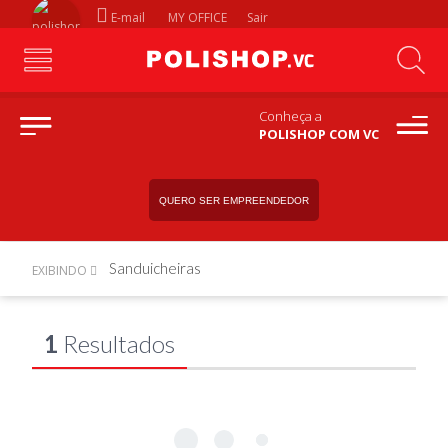
E-mail
MY OFFICE
Sair
Conheça a
POLISHOP COM VC
QUERO SER EMPREENDEDOR
Sanduicheiras
EXIBINDO
1
Resultados