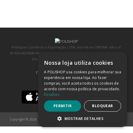
Polimport Comércio e Exportação LTDA, inscrita no CNPJ/MF sob o nº
00.436.042/0008-46, IE 407.458.707.103, com sede na Rua Kanebo, nº 175,
Distrito Industrial, Jundiaí/SP, CEP: 13213-090
Nossa loja utiliza cookies
A POLISHOP usa cookies para melhorar sua
COMPRA 100% SEGURA
(SAIBA MAIS)
experiência em nossa loja. Ao fazer
compras, você aceita todos os cookies de
BAIXE NOSSO APP
acordo com nossa política de privacidade.
Detalhes
PERMITIR
BLOQUEAR
MOSTRAR DETALHES
Copyright © 2026
POLISHOP
ESTRITAMENTE NECESSÁRIOS