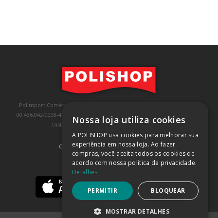
Polimport Comércio e Exportação LTDA, inscrita no CNPJ/MF sob o nº
00.436.042/0008-46, IE 407.458.707.103, com sede na Rua Kanebo, nº 175,
Nossa loja utiliza cookies
Distrito Industrial, Jundiaí/SP, CEP: 13213-090
A POLISHOP usa cookies para melhorar sua
experiência em nossa loja. Ao fazer
COMPRA 100% SEGURA
(SAIBA MAIS)
compras, você aceita todos os cookies de
acordo com nossa política de privacidade.
BAIXE NOSSO APP
Detalhes
PERMITIR
BLOQUEAR
MOSTRAR DETALHES