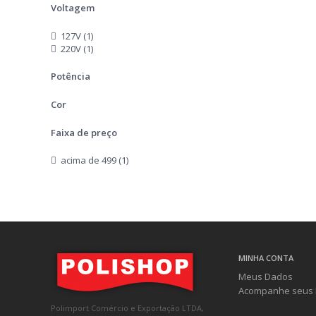
Voltagem
127V (1)
220V (1)
Potência
Cor
Faixa de preço
acima de 499 (1)
MINHA CONTA
Meus Dados
Acompanhe seus 
Polimport Comércio e Exportação LTDA,