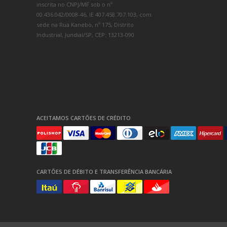
inscrita no CNPJ/MF sob o nº
00.436.042/0008-46, IE 407.458.707.103, com
sede na Rua Kanebo, nº 175, Distrito
Industrial, Jundiaí/SP, CEP: 13213-090
ACEITAMOS CARTÕES DE CRÉDITO
CARTÕES DE DÉBITO E TRANSFERÊNCIA BANCÁRIA