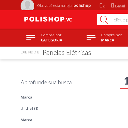
polishop
Olá, você está na
loja
E-mail
Compre por
Compre por
CATEGORIA
MARCA
Panelas Elétricas
EXIBINDO
Marca
Ichef (1)
Marca