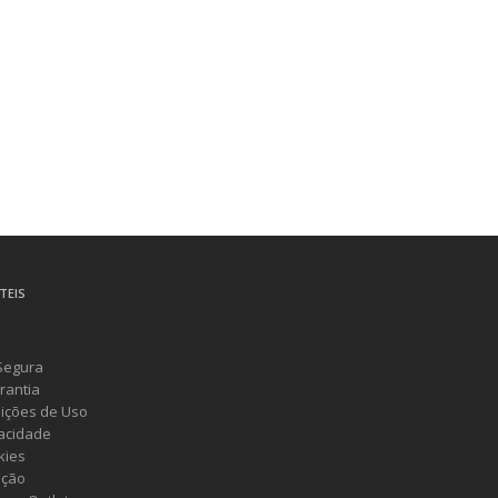
TEIS
Segura
rantia
ições de Uso
vacidade
kies
ução