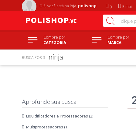
polishop
Olá, você está na
loja
E-mail
Compre por
Compre por
CATEGORIA
MARCA
ninja
BUSCA POR
Liquidificadores e Processadores (2)
Multiprocessadores (1)