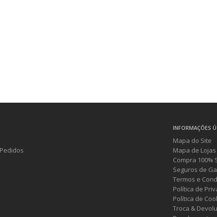
INFORMAÇÕES Ú
Mapa do Site
Pedidos
Mapa de Lojas
Compra 100% 
Seguros de Ga
Termos e Cond
Política de Pri
Política de Coo
Troca & Devol