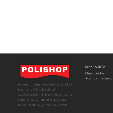
MINHA CONTA
Meus Dados
Acompanhe seus 
Polimport Comércio e Exportação LTDA,
inscrita no CNPJ/MF sob o nº
00.436.042/0008-46, IE 407.458.707.103, com
sede na Rua Kanebo, nº 175, Distrito
Industrial, Jundiaí/SP, CEP: 13213-090