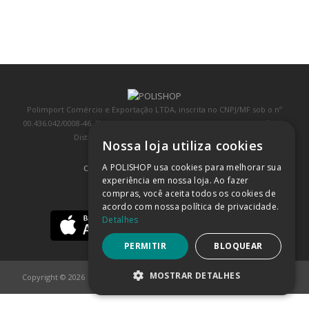
Polimport Comércio e Exportação LTDA, inscrita no CNPJ/MF sob o nº
00.436.042/0008-46, IE 407.458.707.103, com sede na Rua Kanebo, nº 175,
Distrito Industrial, Jundiaí/SP, CEP: 13213-090
Nossa loja utiliza cookies
A POLISHOP usa cookies para melhorar sua
COMPRA 100% SEGURA
(SAIBA MAIS)
experiência em nossa loja. Ao fazer
compras, você aceita todos os cookies de
BAIXE NOSSO APP
acordo com nossa política de privacidade.
Detalhes
PERMITIR
BLOQUEAR
MOSTRAR DETALHES
Copyright © 2026
POLISHOP
ESTRITAMENTE NECESSÁRIOS