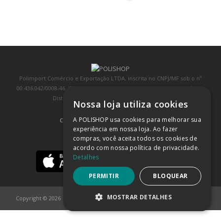
Polimport Comércio e Exportação LTDA, inscrita no CNPJ/MF sob o nº
00.436.042/0008-46, IE 407.458.707.103, com sede na Rua Kanebo, nº 175,
Distrito Industrial, Jundiaí/SP, CEP: 13213-090
Nossa loja utiliza cookies
A POLISHOP usa cookies para melhorar sua
COMPRA 100% SEGURA
(SAIBA MAIS)
experiência em nossa loja. Ao fazer
compras, você aceita todos os cookies de
BAIXE NOSSO APP
acordo com nossa política de privacidade.
Detalhes
PERMITIR
BLOQUEAR
MOSTRAR DETALHES
Copyright © 2026
POLISHOP
ESTRITAMENTE NECESSÁRIOS