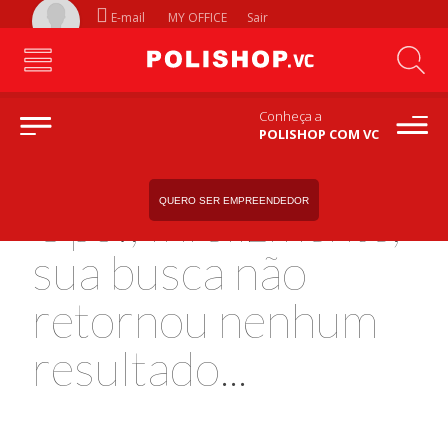
E-mail
MY OFFICE
Sair
Conheça a
POLISHOP COM VC
QUERO SER EMPREENDEDOR
Ops!, Infelizmente,
sua busca não
retornou nenhum
resultado...