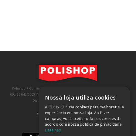
Polimport Comércio e Exportação LTDA, inscrita no CNPJ/MF sob o nº
00.436.042/0008-46, IE 407.458.707.103, com sede na Rua Kanebo, nº 175,
Nossa loja utiliza cookies
Distrito Industrial, Jundiaí/SP, CEP: 13213-090
A POLISHOP usa cookies para melhorar sua
experiência em nossa loja. Ao fazer
COMPRA 100% SEGURA
(SAIBA MAIS)
compras, você aceita todos os cookies de
acordo com nossa política de privacidade.
BAIXE NOSSO APP
Detalhes