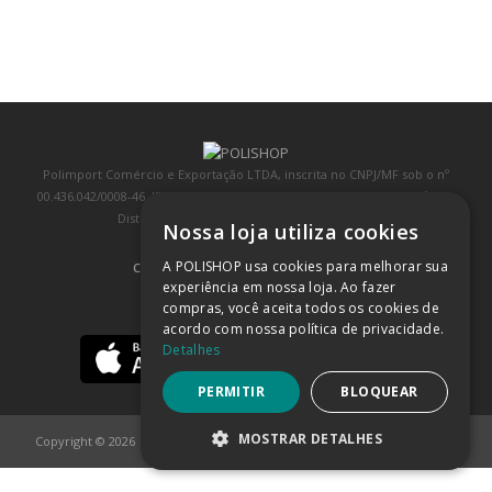
Polimport Comércio e Exportação LTDA, inscrita no CNPJ/MF sob o nº
00.436.042/0008-46, IE 407.458.707.103, com sede na Rua Kanebo, nº 175,
Distrito Industrial, Jundiaí/SP, CEP: 13213-090
Nossa loja utiliza cookies
A POLISHOP usa cookies para melhorar sua
COMPRA 100% SEGURA
(SAIBA MAIS)
experiência em nossa loja. Ao fazer
compras, você aceita todos os cookies de
BAIXE NOSSO APP
acordo com nossa política de privacidade.
Detalhes
PERMITIR
BLOQUEAR
MOSTRAR DETALHES
Copyright © 2026
POLISHOP
ESTRITAMENTE NECESSÁRIOS