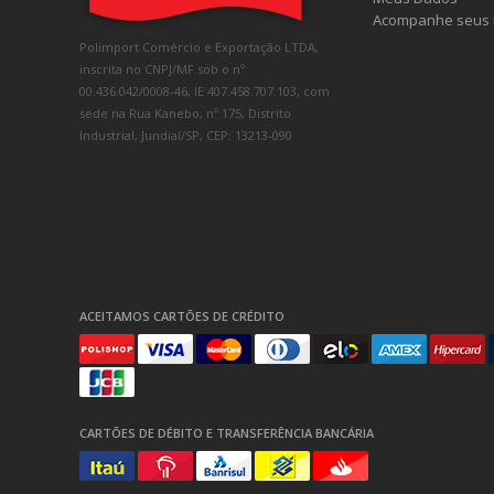
Acompanhe seus 
Polimport Comércio e Exportação LTDA,
inscrita no CNPJ/MF sob o nº
00.436.042/0008-46, IE 407.458.707.103, com
sede na Rua Kanebo, nº 175, Distrito
Industrial, Jundiaí/SP, CEP: 13213-090
ACEITAMOS CARTÕES DE CRÉDITO
CARTÕES DE DÉBITO E TRANSFERÊNCIA BANCÁRIA