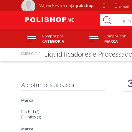
polishop
Olá, você está na
loja
E-mail
Compre por
Compre por
CATEGORIA
MARCA
Liquidificadores e Processad
EXIBINDO
Marca
Ichef (2)
Philco (1)
Marca