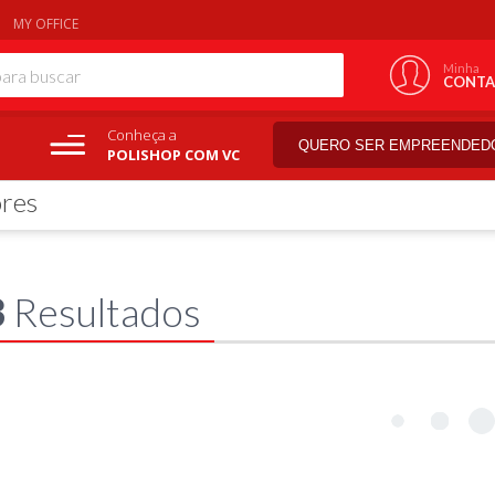
MY OFFICE
Minha
CONTA
Conheça a
QUERO SER EMPREENDED
POLISHOP COM VC
ores
3
Resultados