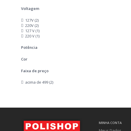
Voltagem
127V (2)
220V (2)
127 V (1)
220 V (1)
Potência
Cor
Faixa de preço
acima de 499 (2)
MINHA CONTA
Meus Dados