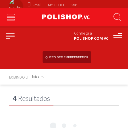
E-mail
MY OFFICE
Sair
Conheça a
POLISHOP COM VC
QUERO SER EMPREENDEDOR
Juicers
EXIBINDO
4
Resultados