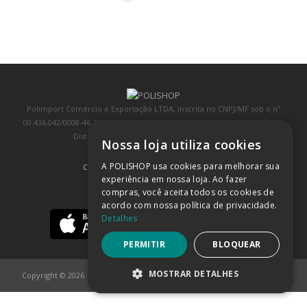
Polimport Comércio e Exportação LTDA, inscrita no CNPJ/MF sob o nº
00.436.042/0008-46, IE 407.458.707.103, com sede na Rua Kanebo, nº 175,
Distrito Industrial, Jundiaí/SP, CEP: 13213-090
Nossa loja utiliza cookies
A POLISHOP usa cookies para melhorar sua
COMPRA 100% SEGURA
(SAIBA MAIS)
experiência em nossa loja. Ao fazer
compras, você aceita todos os cookies de
BAIXE NOSSO APP
acordo com nossa política de privacidade.
Detalhes
PERMITIR
BLOQUEAR
MOSTRAR DETALHES
Copyright © 2026
POLISHOP
ESTRITAMENTE NECESSÁRIOS