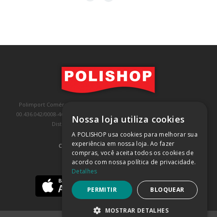
Polimport Comércio e Exportação LTDA, inscrita no CNPJ/MF sob o nº
00.436.042/0008-46, IE 407.458.707.103, com sede na Rua Kanebo, nº 175,
Nossa loja utiliza cookies
Distrito Industrial, Jundiaí/SP, CEP: 13213-090
A POLISHOP usa cookies para melhorar sua
experiência em nossa loja. Ao fazer
COMPRA 100% SEGURA
(SAIBA MAIS)
compras, você aceita todos os cookies de
acordo com nossa política de privacidade.
BAIXE NOSSO APP
Detalhes
PERMITIR
BLOQUEAR
MOSTRAR DETALHES