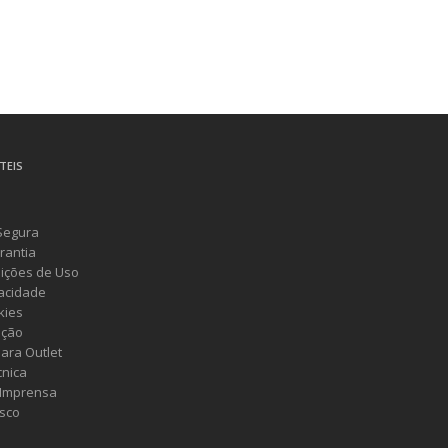
TEIS
Segura
rantia
ições de Uso
vacidade
kies
ução
ara Outlet
cnica
 Imprensa
sco