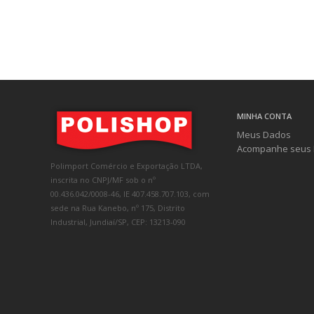
MINHA CONTA
Meus Dados
Acompanhe seus 
Polimport Comércio e Exportação LTDA,
inscrita no CNPJ/MF sob o nº
00.436.042/0008-46, IE 407.458.707.103, com
sede na Rua Kanebo, nº 175, Distrito
Industrial, Jundiaí/SP, CEP: 13213-090