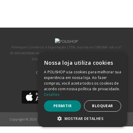
Polimport Comércio e Exportação LTDA, inscrita no CNPJ/MF sob o nº
00.436.042/0008-46, IE 407.458.707.103, com sede na Rua Kanebo, nº 175,
Distrito Industrial, Jundiaí/SP, CEP: 13213-090
Nossa loja utiliza cookies
A POLISHOP usa cookies para melhorar sua
COMPRA 100% SEGURA
(SAIBA MAIS)
experiência em nossa loja. Ao fazer
compras, você aceita todos os cookies de
BAIXE NOSSO APP
acordo com nossa política de privacidade.
Detalhes
PERMITIR
BLOQUEAR
MOSTRAR DETALHES
Copyright © 2026
POLISHOP
ESTRITAMENTE NECESSÁRIOS