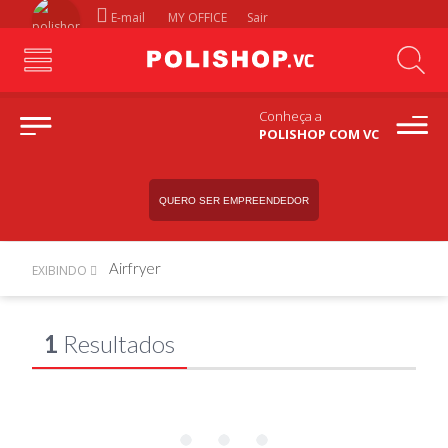
E-mail
MY OFFICE
Sair
Conheça a
POLISHOP COM VC
QUERO SER EMPREENDEDOR
Airfryer
EXIBINDO
1
Resultados