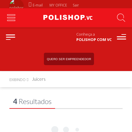
E-mail
MY OFFICE
Sair
Conheça a
POLISHOP COM VC
QUERO SER EMPREENDEDOR
Juicers
EXIBINDO
4
Resultados