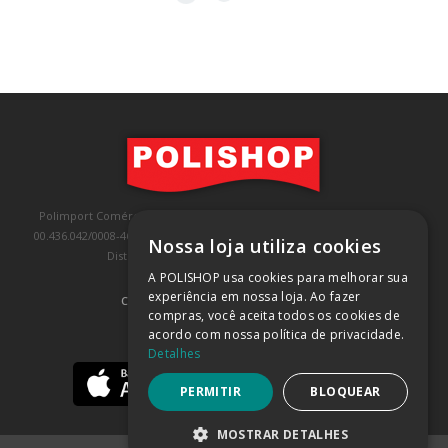
Polimport Comércio e Exportação LTDA, inscrita no CNPJ/MF sob o nº
00.436.042/0008-46, IE 407.458.707.103, com sede na Rua Kanebo, nº 175,
Nossa loja utiliza cookies
Distrito Industrial, Jundiaí/SP, CEP: 13213-090
A POLISHOP usa cookies para melhorar sua
experiência em nossa loja. Ao fazer
COMPRA 100% SEGURA
(SAIBA MAIS)
compras, você aceita todos os cookies de
acordo com nossa política de privacidade.
BAIXE NOSSO APP
Detalhes
PERMITIR
BLOQUEAR
MOSTRAR DETALHES