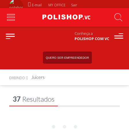
E-mail
MY OFFICE
Sair
Conheça a
POLISHOP COM VC
QUERO SER EMPREENDEDOR
Juicers
EXIBINDO
37
Resultados