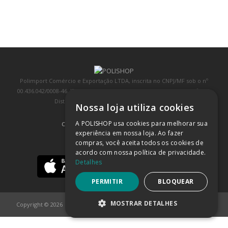
Polimport Comércio e Exportação LTDA, inscrita no CNPJ/MF sob o nº
00.436.042/0008-46, IE 407.458.707.103, com sede na Rua Kanebo, nº 175,
Distrito Industrial, Jundiaí/SP, CEP: 13213-090
Nossa loja utiliza cookies
A POLISHOP usa cookies para melhorar sua
COMPRA 100% SEGURA
(SAIBA MAIS)
experiência em nossa loja. Ao fazer
compras, você aceita todos os cookies de
BAIXE NOSSO APP
acordo com nossa política de privacidade.
Detalhes
PERMITIR
BLOQUEAR
MOSTRAR DETALHES
Copyright © 2026
POLISHOP
ESTRITAMENTE NECESSÁRIOS