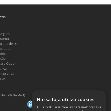
TEIS
Segura
rantia
ições de Uso
vacidade
kies
ução
ara Outlet
cnica
 Imprensa
sco
GURA
(SAIBA MAIS)
Nossa loja utiliza cookies
A POLISHOP usa cookies para melhorar sua