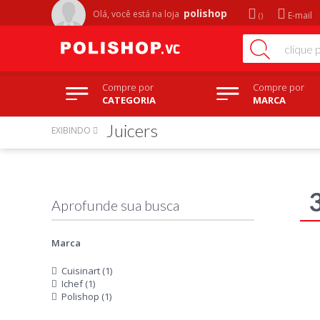
polishop
Olá, você está na
loja
E-mail
Compre por
Compre por
CATEGORIA
MARCA
Juicers
EXIBINDO
Marca
Cuisinart (1)
Ichef (1)
Polishop (1)