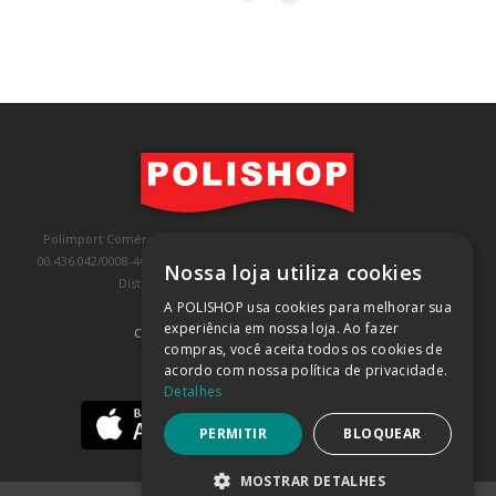
Polimport Comércio e Exportação LTDA, inscrita no CNPJ/MF sob o nº
00.436.042/0008-46, IE 407.458.707.103, com sede na Rua Kanebo, nº 175,
Nossa loja utiliza cookies
Distrito Industrial, Jundiaí/SP, CEP: 13213-090
A POLISHOP usa cookies para melhorar sua
experiência em nossa loja. Ao fazer
COMPRA 100% SEGURA
(SAIBA MAIS)
compras, você aceita todos os cookies de
acordo com nossa política de privacidade.
BAIXE NOSSO APP
Detalhes
PERMITIR
BLOQUEAR
MOSTRAR DETALHES