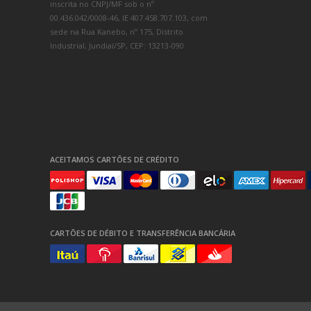
inscrita no CNPJ/MF sob o nº
00.436.042/0008-46, IE 407.458.707.103, com
sede na Rua Kanebo, nº 175, Distrito
Industrial, Jundiaí/SP, CEP: 13213-090
ACEITAMOS CARTÕES DE CRÉDITO
CARTÕES DE DÉBITO E TRANSFERÊNCIA BANCÁRIA