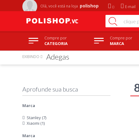
polishop
Olá, você está na
loja
E-mail
Compre por
Compre por
CATEGORIA
MARCA
Adegas
EXIBINDO
Marca
Stanley (7)
Xiaomi (1)
Marca