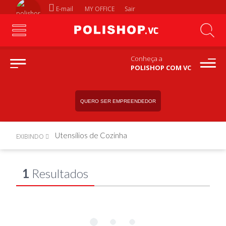
E-mail
MY OFFICE
Sair
Conheça a
POLISHOP COM VC
QUERO SER EMPREENDEDOR
Utensílios de Cozinha
EXIBINDO
1
Resultados