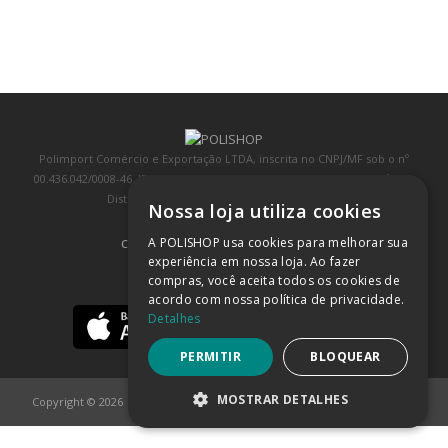
Polimport Comércio e Exportação LTDA, inscrita no CNPJ/MF sob o nº
00.436.042/0008-46, IE 407.458.707.103, com sede na Rua Kanebo, nº 175,
Distrito Industrial, Jundiaí/SP, CEP: 13213-090
Nossa loja utiliza cookies
A POLISHOP usa cookies para melhorar sua
COMPRA 100% SEGURA
(SAIBA MAIS)
experiência em nossa loja. Ao fazer
compras, você aceita todos os cookies de
BAIXE NOSSO APP
acordo com nossa política de privacidade.
Detalhes
PERMITIR
BLOQUEAR
MOSTRAR DETALHES
Copyright © 2026
POLISHOP
ESTRITAMENTE NECESSÁRIOS