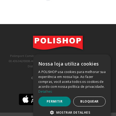
Polimport Comércio e Exportação LTDA, inscrita no CNPJ/MF sob o nº
00.436.042/0008-46, IE 407.458.707.103, com sede na Rua Kanebo, nº 175,
Nossa loja utiliza cookies
Distrito Industrial, Jundiaí/SP, CEP: 13213-090
A POLISHOP usa cookies para melhorar sua
experiência em nossa loja. Ao fazer
COMPRA 100% SEGURA
(SAIBA MAIS)
compras, você aceita todos os cookies de
acordo com nossa política de privacidade.
BAIXE NOSSO APP
Detalhes
PERMITIR
BLOQUEAR
MOSTRAR DETALHES