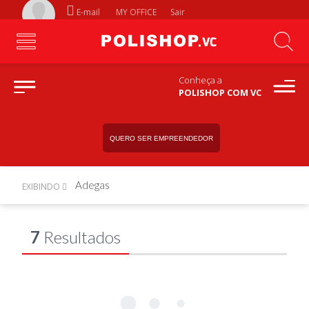
E-mail
MY OFFICE
Sair
Conheça a
POLISHOP COM VC
QUERO SER EMPREENDEDOR
Adegas
EXIBINDO
7
Resultados