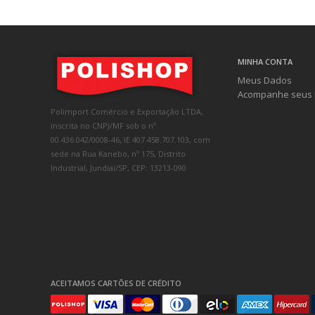
MINHA CONTA
Meus Dados
Acompanhe seus 
Polimport Comércio e Exportação LTDA,
inscrita no CNPJ/MF sob o nº
00.436.042/0008-46, IE 407.458.707.103, com
sede na Rua Kanebo, nº 175, Distrito
Industrial, Jundiaí/SP, CEP: 13213-090
ACEITAMOS CARTÕES DE CRÉDITO