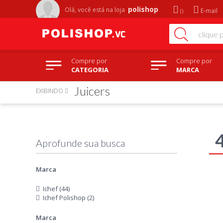
polishop
Olá, você está na
loja
E-mail
Compre por
Compre por
CATEGORIA
MARCA
Juicers
EXIBINDO
Marca
Ichef (44)
Ichef Polishop (2)
Marca