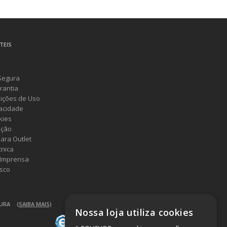
TEIS
Segura
rantia
ições de Uso
vacidade
kies
ução
ara Outlet
cnica
 Imprensa
sco
GURA
(SAIBA MAIS)
Nossa loja utiliza cookies