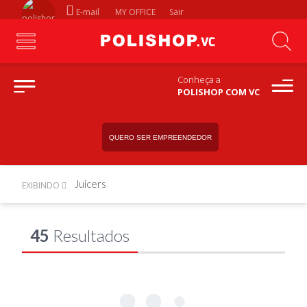
E-mail
MY OFFICE
Sair
Conheça a
POLISHOP COM VC
QUERO SER EMPREENDEDOR
Juicers
EXIBINDO
45
Resultados