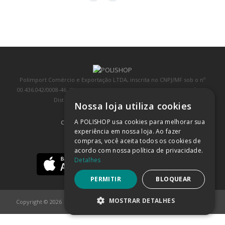
Polimport Comércio e Exportação LTDA, inscrita no CNPJ/MF sob o nº
00.436.042/0008-46, IE 407.458.707.103, com sede na Rua Kanebo, nº 175,
Distrito Industrial, Jundiaí/SP, CEP: 13213-090
Nossa loja utiliza cookies
A POLISHOP usa cookies para melhorar sua
COMPRA 100% SEGURA
(SAIBA MAIS)
experiência em nossa loja. Ao fazer
compras, você aceita todos os cookies de
BAIXE NOSSO APP
acordo com nossa política de privacidade.
Detalhes
PERMITIR
BLOQUEAR
MOSTRAR DETALHES
Copyright © 2026
POLISHOP
ESTRITAMENTE NECESSÁRIOS