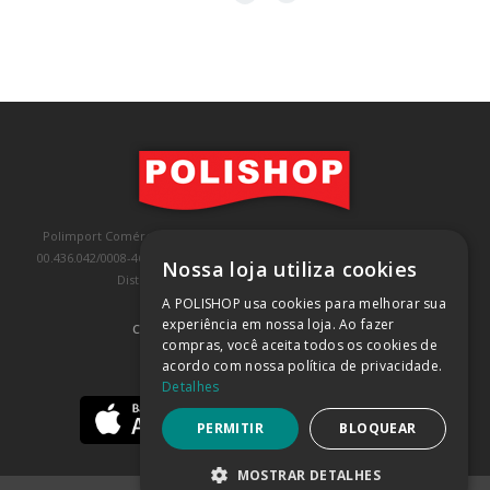
Polimport Comércio e Exportação LTDA, inscrita no CNPJ/MF sob o nº
00.436.042/0008-46, IE 407.458.707.103, com sede na Rua Kanebo, nº 175,
Nossa loja utiliza cookies
Distrito Industrial, Jundiaí/SP, CEP: 13213-090
A POLISHOP usa cookies para melhorar sua
experiência em nossa loja. Ao fazer
COMPRA 100% SEGURA
(SAIBA MAIS)
compras, você aceita todos os cookies de
acordo com nossa política de privacidade.
BAIXE NOSSO APP
Detalhes
PERMITIR
BLOQUEAR
MOSTRAR DETALHES