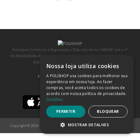
Polimport Comércio e Exportação LTDA, inscrita no CNPJ/MF sob o nº
00.436.042/0008-46, IE 407.458.707.103, com sede na Rua Kanebo, nº 175,
Distrito Industrial, Jundiaí/SP, CEP: 13213-090
Nossa loja utiliza cookies
A POLISHOP usa cookies para melhorar sua
COMPRA 100% SEGURA
(SAIBA MAIS)
experiência em nossa loja. Ao fazer
compras, você aceita todos os cookies de
BAIXE NOSSO APP
acordo com nossa política de privacidade.
Detalhes
PERMITIR
BLOQUEAR
MOSTRAR DETALHES
Copyright © 2026
POLISHOP
ESTRITAMENTE NECESSÁRIOS