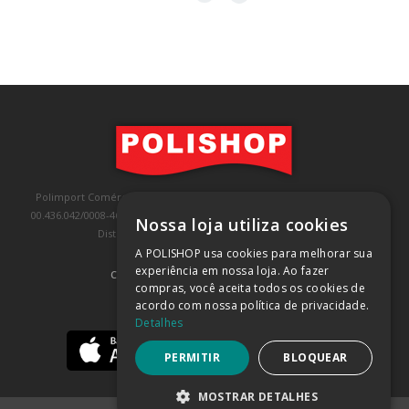
Polimport Comércio e Exportação LTDA, inscrita no CNPJ/MF sob o nº
00.436.042/0008-46, IE 407.458.707.103, com sede na Rua Kanebo, nº 175,
Nossa loja utiliza cookies
Distrito Industrial, Jundiaí/SP, CEP: 13213-090
A POLISHOP usa cookies para melhorar sua
experiência em nossa loja. Ao fazer
COMPRA 100% SEGURA
(SAIBA MAIS)
compras, você aceita todos os cookies de
acordo com nossa política de privacidade.
BAIXE NOSSO APP
Detalhes
PERMITIR
BLOQUEAR
MOSTRAR DETALHES