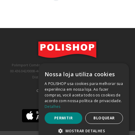
Polimport Comércio e Exportação LTDA, inscrita no CNPJ/MF sob o nº
00.436.042/0008-46, IE 407.458.707.103, com sede na Rua Kanebo, nº 175,
Nossa loja utiliza cookies
Distrito Industrial, Jundiaí/SP, CEP: 13213-090
A POLISHOP usa cookies para melhorar sua
experiência em nossa loja. Ao fazer
COMPRA 100% SEGURA
(SAIBA MAIS)
compras, você aceita todos os cookies de
acordo com nossa política de privacidade.
BAIXE NOSSO APP
Detalhes
PERMITIR
BLOQUEAR
MOSTRAR DETALHES